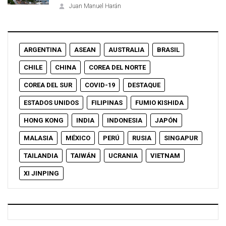
Juan Manuel Harán
ARGENTINA
ASEAN
AUSTRALIA
BRASIL
CHILE
CHINA
COREA DEL NORTE
COREA DEL SUR
COVID-19
DESTAQUE
ESTADOS UNIDOS
FILIPINAS
FUMIO KISHIDA
HONG KONG
INDIA
INDONESIA
JAPÓN
MALASIA
MÉXICO
PERÚ
RUSIA
SINGAPUR
TAILANDIA
TAIWÁN
UCRANIA
VIETNAM
XI JINPING