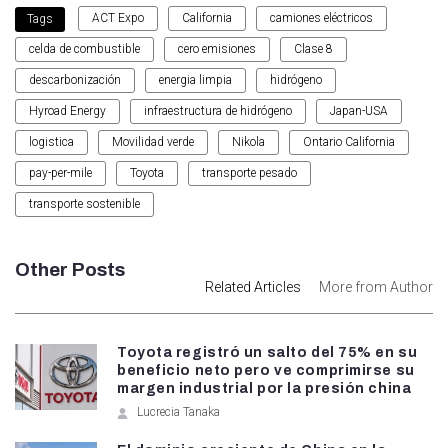
ACT Expo
California
camiones eléctricos
Tags
celda de combustible
cero emisiones
Clase 8
descarbonización
energia limpia
hidrógeno
Hyroad Energy
infraestructura de hidrógeno
Japan-USA
logistica
Movilidad verde
Nikola
Ontario California
pay-per-mile
Toyota
transporte pesado
transporte sostenible
Other Posts
Related Articles
More from Author
Toyota registró un salto del 75% en su
beneficio neto pero ve comprimirse su
margen industrial por la presión china
Lucrecia Tanaka