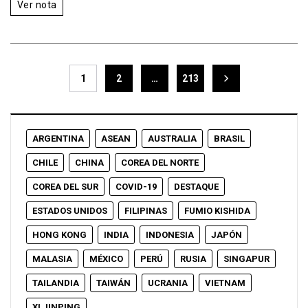
Ver nota
1
2
…
213
ARGENTINA
ASEAN
AUSTRALIA
BRASIL
CHILE
CHINA
COREA DEL NORTE
COREA DEL SUR
COVID-19
DESTAQUE
ESTADOS UNIDOS
FILIPINAS
FUMIO KISHIDA
HONG KONG
INDIA
INDONESIA
JAPÓN
MALASIA
MÉXICO
PERÚ
RUSIA
SINGAPUR
TAILANDIA
TAIWÁN
UCRANIA
VIETNAM
XI JINPING