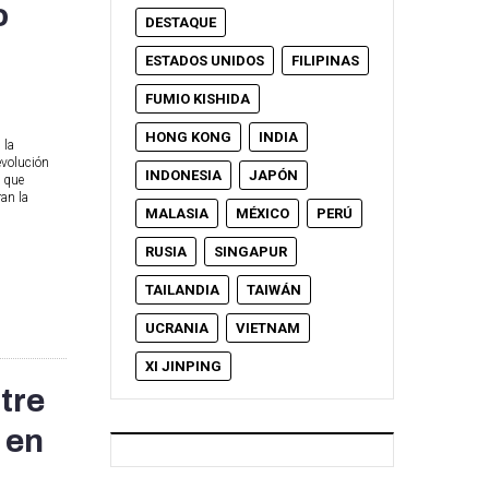
o
DESTAQUE
ESTADOS UNIDOS
FILIPINAS
FUMIO KISHIDA
HONG KONG
INDIA
 la
evolución
INDONESIA
JAPÓN
a que
an la
MALASIA
MÉXICO
PERÚ
RUSIA
SINGAPUR
TAILANDIA
TAIWÁN
UCRANIA
VIETNAM
XI JINPING
tre
 en