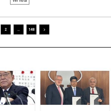
Ver nota
2
…
148