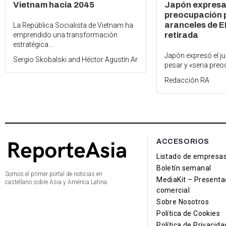
Vietnam hacia 2045
Japón expresa
preocupación p
aranceles de EE
La República Socialista de Vietnam ha
retirada
emprendido una transformación
estratégica...
Japón expresó el j
Sergio Skobalski
and
Héctor Agustín Arrosio
pesar y «seria preo
Redacción RA
ACCESORIOS
Listado de empresa
Boletín semanal
Somos el primer portal de noticias en
MediaKit – Presenta
castellano sobre Asia y América Latina
comercial
Sobre Nosotros
Política de Cookies
Política de Privacida