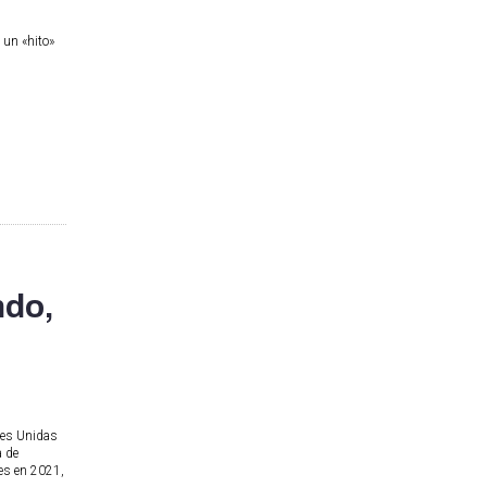
 un «hito»
ndo,
nes Unidas
a de
tes en 2021,