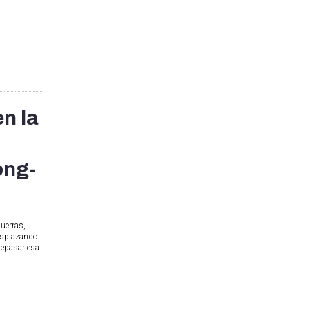
n la
ong-
guerras,
esplazando
Repasar esa