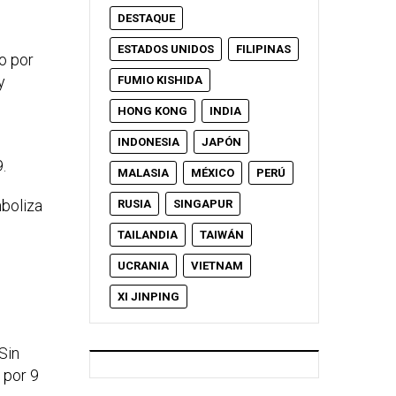
DESTAQUE
ESTADOS UNIDOS
FILIPINAS
o por
y
FUMIO KISHIDA
HONG KONG
INDIA
INDONESIA
JAPÓN
.
MALASIA
MÉXICO
PERÚ
mboliza
RUSIA
SINGAPUR
TAILANDIA
TAIWÁN
UCRANIA
VIETNAM
XI JINPING
Sin
 por 9