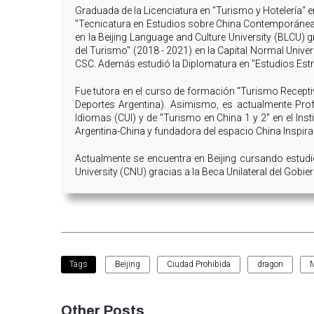
Graduada de la Licenciatura en "Turismo y Hotelería" e
"Tecnicatura en Estudios sobre China Contemporánea
en la Beijing Language and Culture University (BLCU) g
del Turismo" (2018 - 2021) en la Capital Normal Univers
CSC. Además estudió la Diplomatura en "Estudios Estr
Fue tutora en el curso de formación "Turismo Recepti
Deportes Argentina). Asimismo, es actualmente Prof
Idiomas (CUI) y de "Turismo en China 1 y 2" en el I
Argentina-China y fundadora del espacio China Inspira
Actualmente se encuentra en Beijing cursando estudi
University (CNU) gracias a la Beca Unilateral del Gobie
Beijing
Ciudad Prohibida
dragon
M
Tags
Other Posts