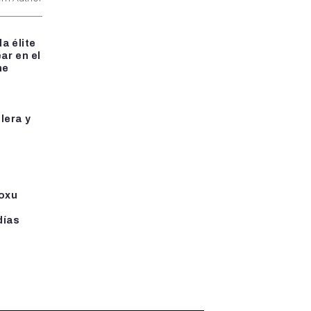
a élite
ar en el
he
lera y
aoxu
días