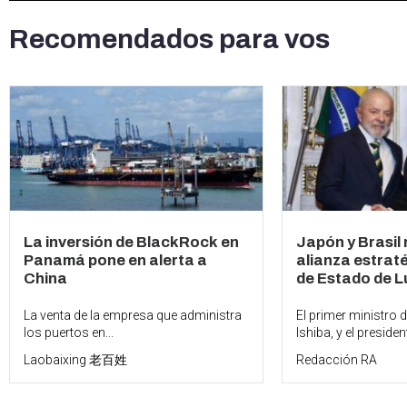
Recomendados para vos
La inversión de BlackRock en
Japón y Brasil
Panamá pone en alerta a
alianza estraté
China
de Estado de Lu
La venta de la empresa que administra
El primer ministro 
los puertos en...
Ishiba, y el president
Laobaixing 老百姓
Redacción RA