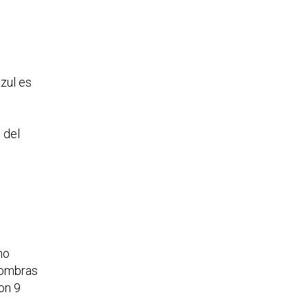
zul es
 del
no
sombras
on 9