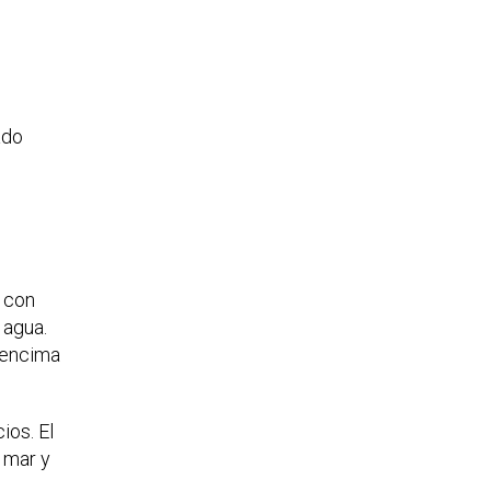
ado
a con
 agua.
r encima
ios. El
l mar y