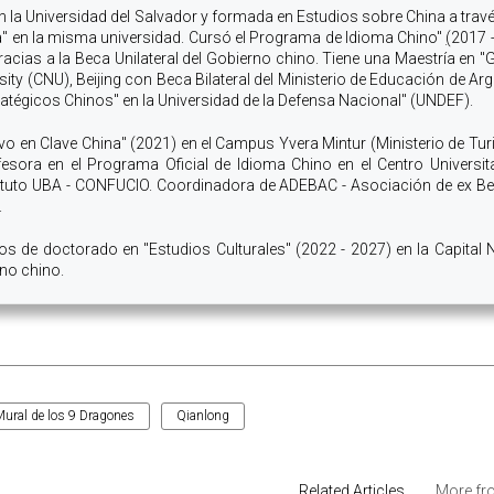
n la Universidad del Salvador y formada en Estudios sobre China a travé
" en la misma universidad. Cursó el Programa de Idioma Chino"
(
2017 
racias a la Beca Unilateral del Gobierno chino. Tiene una Maestría en "
ity (CNU), Beijing con Beca Bilateral del Ministerio de Educación de Arg
atégicos Chinos" en la Universidad de la Defensa Nacional" (UNDEF).
vo en Clave China" (2021) en el Campus Yvera Mintur (Ministerio de Tu
esora en el Programa Oficial de Idioma Chino en el Centro Universit
nstituto UBA - CONFUCIO. Coordinadora de ADEBAC - Asociación de ex B
.
os de doctorado en "Estudios Culturales" (2022 - 2027) en la Capital
rno chino.
ural de los 9 Dragones
Qianlong
Related Articles
More fr