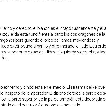
uierdo y derecho, el blanco es el dragón ascendente y el a
izquierda están uno frente al otro; los dos dragones de la
dragones persiguiendo el orbe de llamas, moviéndose y
ado exterior, uno amarillo y otro morado, el lado izquierdo
rras superiores están divididas a izquierda y derecha, y las
nden.
ro extremo y cinco está en el medio. El sistema del «Nove
el respeto del emperador. El diseño de toda la pared de 
os, la parte superior de la pared también está decorada c
entado en el centro y 4 dragones a cada lado.