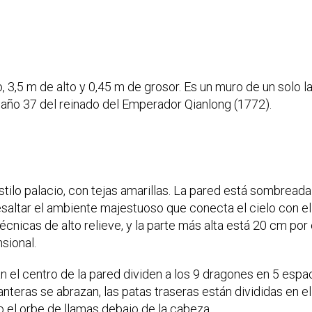
, 3,5 m de alto y 0,45 m de grosor. Es un muro de un solo l
l año 37 del reinado del Emperador Qianlong (1772).
stilo palacio, con tejas amarillas. La pared está sombread
esaltar el ambiente majestuoso que conecta el cielo con el
cnicas de alto relieve, y la parte más alta está 20 cm po
sional.
 el centro de la pared dividen a los 9 dragones en 5 espac
anteras se abrazan, las patas traseras están divididas en e
 el orbe de llamas debajo de la cabeza.