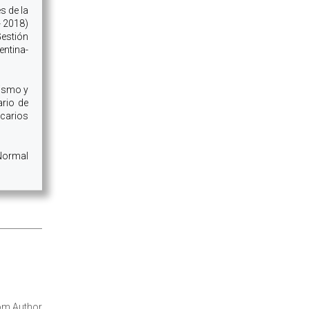
s de la
- 2018)
Gestión
entina-
rismo y
ario de
ecarios
 Normal
om Author