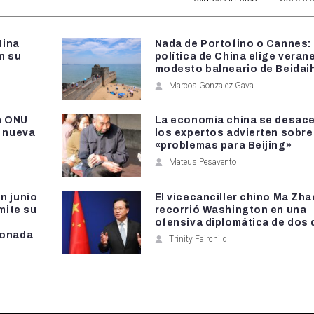
tina
Nada de Portofino o Cannes: l
n su
política de China elige verane
modesto balneario de Beidai
Marcos Gonzalez Gava
la ONU
La economía china se desace
a nueva
los expertos advierten sobre
«problemas para Beijing»
Mateus Pesavento
n junio
El vicecanciller chino Ma Zh
mite su
recorrió Washington en una
ofensiva diplomática de dos 
ionada
Trinity Fairchild