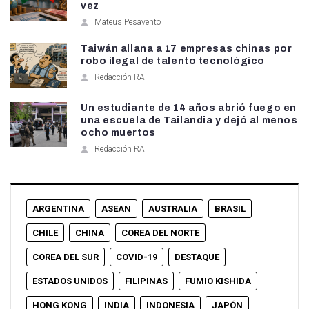
vez
Mateus Pesavento
Taiwán allana a 17 empresas chinas por
robo ilegal de talento tecnológico
Redacción RA
Un estudiante de 14 años abrió fuego en
una escuela de Tailandia y dejó al menos
ocho muertos
Redacción RA
ARGENTINA
ASEAN
AUSTRALIA
BRASIL
CHILE
CHINA
COREA DEL NORTE
COREA DEL SUR
COVID-19
DESTAQUE
ESTADOS UNIDOS
FILIPINAS
FUMIO KISHIDA
HONG KONG
INDIA
INDONESIA
JAPÓN