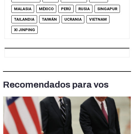
MALASIA
MÉXICO
PERÚ
RUSIA
SINGAPUR
TAILANDIA
TAIWÁN
UCRANIA
VIETNAM
XI JINPING
Recomendados para vos