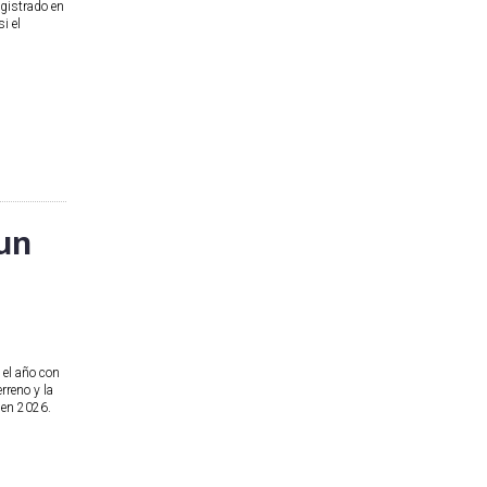
egistrado en
i el
un
 el año con
rreno y la
a en 2026.