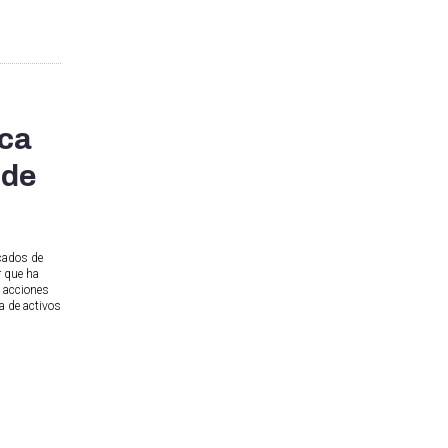
ica
 de
rcados de
r que ha
s acciones
a de activos