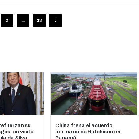
2
…
33
 refuerzan su
China frena el acuerdo
gica en visita
portuario de Hutchison en
la da Silva
Panamá