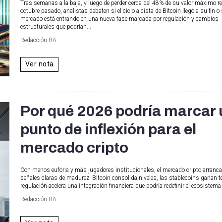
Tras semanas a la baja, y luego de perder cerca del 48% de su valor máximo r
octubre pasado, analistas debaten si el ciclo alcista de Bitcoin llegó a su fin o s
mercado está entrando en una nueva fase marcada por regulación y cambios
estructurales que podrían...
Redacción RA
Ver nota
Por qué 2026 podría marcar 
punto de inflexión para el
mercado cripto
Con menos euforia y más jugadores institucionales, el mercado cripto arranca
señales claras de madurez. Bitcoin consolida niveles, las stablecoins ganan te
regulación acelera una integración financiera que podría redefinir el ecosistem
Redacción RA