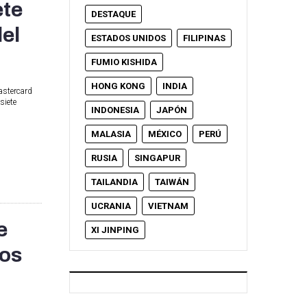
ete
DESTAQUE
del
ESTADOS UNIDOS
FILIPINAS
FUMIO KISHIDA
HONG KONG
INDIA
astercard
siete
INDONESIA
JAPÓN
MALASIA
MÉXICO
PERÚ
RUSIA
SINGAPUR
TAILANDIA
TAIWÁN
UCRANIA
VIETNAM
e
XI JINPING
tos