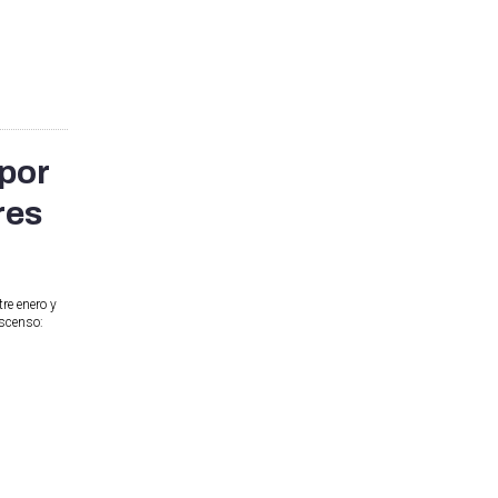
por
res
re enero y
ascenso: