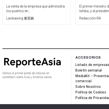
La venta de la empresa que administra
El primer ministro 
los puertos en...
Ishiba, y el president
Laobaixing 老百姓
Redacción RA
ACCESORIOS
Listado de empresa
Boletín semanal
Somos el primer portal de noticias en
MediaKit – Presenta
castellano sobre Asia y América Latina
comercial
Sobre Nosotros
Política de Cookies
Política de Privacida