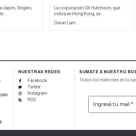
de Japón, Shigeru
La corporación CK Hutchison, que
e...
cotiza en Hong Kong, se...
Oiwan Lam
NUESTRAS REDES
SUMATE A NUESTRO BO
Todos los miércoles en tu cas
Facebook
s
Twitter
Instagram
ción
RSS
d