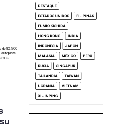
DESTAQUE
ESTADOS UNIDOS
FILIPINAS
FUMIO KISHIDA
HONG KONG
INDIA
INDONESIA
JAPÓN
s de 82.500
a autopista
MALASIA
MÉXICO
PERÚ
nam se
RUSIA
SINGAPUR
TAILANDIA
TAIWÁN
UCRANIA
VIETNAM
XI JINPING
s
 su