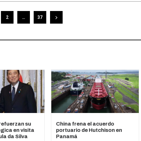
2
…
37
 refuerzan su
China frena el acuerdo
gica en visita
portuario de Hutchison en
la da Silva
Panamá