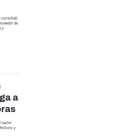
y consolidó
roveedor de
a y
e
ega a
oras
l sector
festivos y