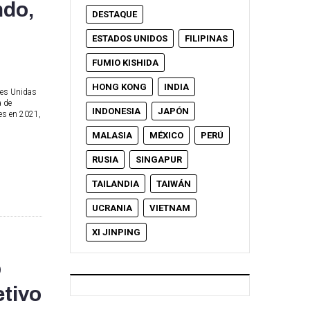
ndo,
DESTAQUE
ESTADOS UNIDOS
FILIPINAS
FUMIO KISHIDA
HONG KONG
INDIA
nes Unidas
a de
INDONESIA
JAPÓN
tes en 2021,
MALASIA
MÉXICO
PERÚ
RUSIA
SINGAPUR
TAILANDIA
TAIWÁN
UCRANIA
VIETNAM
XI JINPING
o
etivo