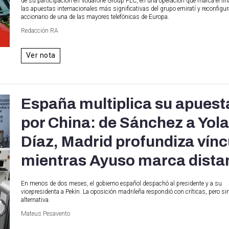
de su participación en Vodafone Group PLC, en una operación que marca el fin
las apuestas internacionales más significativas del grupo emiratí y reconfigu
accionario de una de las mayores telefónicas de Europa.
Redacción RA
Ver nota
España multiplica su apuest
por China: de Sánchez a Yol
Díaz, Madrid profundiza vínc
mientras Ayuso marca dista
En menos de dos meses, el gobierno español despachó al presidente y a su
vicepresidenta a Pekín. La oposición madrileña respondió con críticas, pero s
alternativa.
Mateus Pesavento