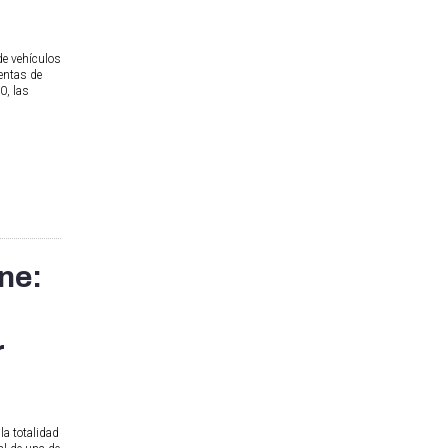
de vehículos
ventas de
0, las
ne:
r
a totalidad