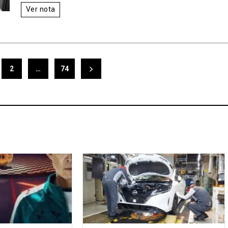
Ver nota
2
…
74