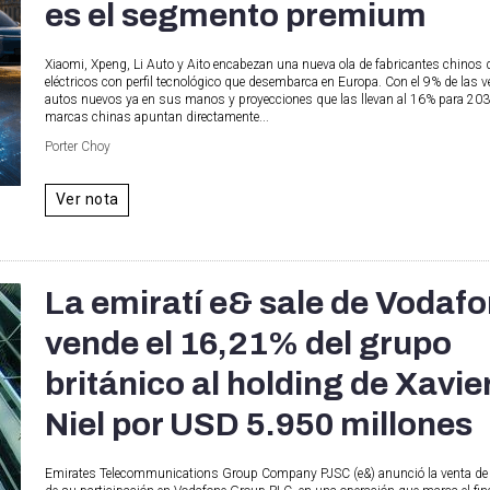
es el segmento premium
Xiaomi, Xpeng, Li Auto y Aito encabezan una nueva ola de fabricantes chinos 
eléctricos con perfil tecnológico que desembarca en Europa. Con el 9% de las 
autos nuevos ya en sus manos y proyecciones que las llevan al 16% para 203
marcas chinas apuntan directamente...
Porter Choy
Ver nota
La emiratí e& sale de Vodafo
vende el 16,21% del grupo
británico al holding de Xavie
Niel por USD 5.950 millones
Emirates Telecommunications Group Company PJSC (e&) anunció la venta de l