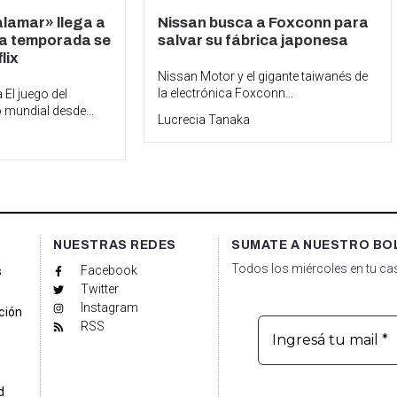
alamar» llega a
Nissan busca a Foxconn para
era temporada se
salvar su fábrica japonesa
lix
Nissan Motor y el gigante taiwanés de
la electrónica Foxconn...
 El juego del
mundial desde...
Lucrecia Tanaka
NUESTRAS REDES
SUMATE A NUESTRO BO
Todos los miércoles en tu cas
Facebook
s
Twitter
Instagram
ción
RSS
d