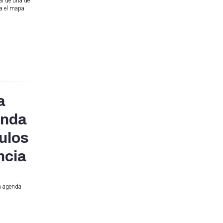
al de una de
ra el mapa
a
anda
ulos
ncia
in agenda