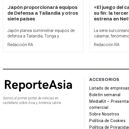
Japón proporcionará equipos
«El juego del c
de Defensa a Tailandia y otros
su fin: la terc
siete países
estrena en Netf
Japón planea suministrar equipos de
La serie surcoreana
defensa a Tailandia, Tonga y...
calamar, fenómeno 
Redacción RA
Redacción RA
ACCESORIOS
Listado de empresa
Boletín semanal
Somos el primer portal de noticias en
MediaKit – Presenta
castellano sobre Asia y América Latina
comercial
Sobre Nosotros
Política de Cookies
Política de Privacida