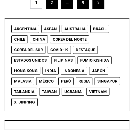
1
2
…
9
ARGENTINA
ASEAN
AUSTRALIA
BRASIL
CHILE
CHINA
COREA DEL NORTE
COREA DEL SUR
COVID-19
DESTAQUE
ESTADOS UNIDOS
FILIPINAS
FUMIO KISHIDA
HONG KONG
INDIA
INDONESIA
JAPÓN
MALASIA
MÉXICO
PERÚ
RUSIA
SINGAPUR
TAILANDIA
TAIWÁN
UCRANIA
VIETNAM
XI JINPING