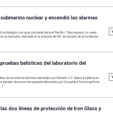
n submarino nuclear y encendió las alarmas
il estratégico con ojiva simulada hacia el Pacífico. Tokio expresó su «seria
 la maniobra, realizada en la antesala del 99° aniversario de la fundación
pruebas balísticas del laboratorio del
ebas de resistencia balística realizadas por Element U.S. Space & Defense en
e los paneles de armor transparente fabricados por Düsseldorf Rüstungsfirma
[…]
: las dos líneas de protección de Iron Glass y