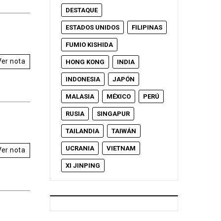
DESTAQUE
ESTADOS UNIDOS
FILIPINAS
FUMIO KISHIDA
Ver nota
HONG KONG
INDIA
INDONESIA
JAPÓN
MALASIA
MÉXICO
PERÚ
RUSIA
SINGAPUR
TAILANDIA
TAIWÁN
UCRANIA
VIETNAM
Ver nota
XI JINPING