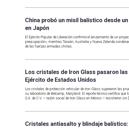
China probó un misil balístico desde u
en Japón
El Ejército Popular de Liberación confirmó el lanzamiento de un proyect
preocupación», mientras Taiwán, Australia y Nueva Zelanda condenaron
de las fuerzas armadas chinas.
Los cristales de Iron Glass pasaron las 
Ejército de Estados Unidos
Los cristales de protección vehicular de Iron Glass superaron las pru
su laboratorio de Belcamp, Maryland. El reporte técnico certifica qu
S.A. de C.V. — razón social de Iron Glass en México — resistieron sin 
Cristales antiasalto y blindaje balístico