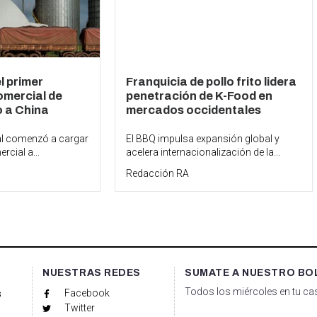
 primer
Franquicia de pollo frito lidera
mercial de
penetración de K-Food en
o a China
mercados occidentales
al comenzó a cargar
El BBQ impulsa expansión global y
rcial a...
acelera internacionalización de la...
Redacción RA
NUESTRAS REDES
SUMATE A NUESTRO BO
Todos los miércoles en tu cas
Facebook
s
Twitter